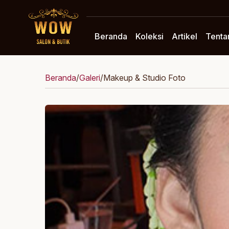
Beranda
Koleksi
Artikel
Tenta
Beranda
/
Galeri
/
Makeup & Studio Foto